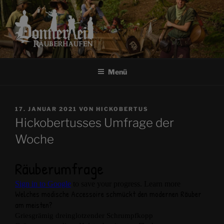
Zum
Inhalt
springen
RÄUBERHAUFEN
DONNERKEIL
Menü
VERÖFFENTLICHT
17. JANUAR 2021
VON
HICKOBERTUS
AM
Hickobertusses Umfrage der
Woche