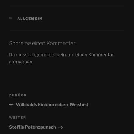
KATEGORIEN
ALLGEMEIN
Schreibe einen Kommentar
Du musst
angemeldet
sein, um einen Kommentar
abzugeben.
Beitragsnavigation
Vorheriger
ZURÜCK
Beitrag
Willibalds Eichhörnchen-Weisheit
Nächster
WEITER
Beitrag
Steffis Potenzpunsch