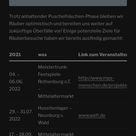
Trotz anhaltender Puschelhäschen-Phase bleiben wir
Räuber optimistisch und bereiten uns weiter auf
zukünftige Überfälle vor! Einige potenzielle Ziele für
Räuberbesuche haben wir bereits ausfindig gemacht:
2021
was
Link zum Veranstalter
Meistertrunk-
04. –
Festspiele
http://www.mps-
06.06.
Rothenburg o.T.
menschen.de/projekte/
2022
–
Mittelaltermarkt
Hussitenlager –
29. – 31.07.
Neunburg v.
www.welt.de
2022
Wald
17. – 18.09.
Mittelaltermarkt