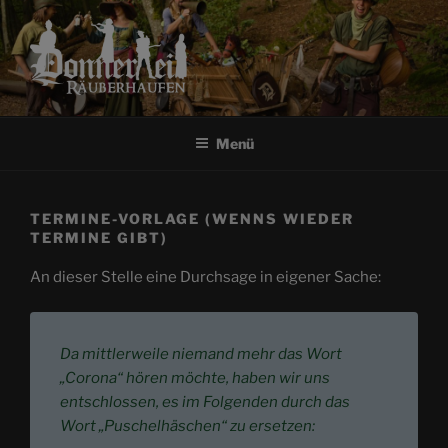
Zum
Inhalt
springen
RÄUBERHAUFEN
DONNERKEIL
Menü
TERMINE-VORLAGE (WENNS WIEDER
TERMINE GIBT)
An dieser Stelle eine Durchsage in eigener Sache:
Da mittlerweile niemand mehr das Wort
„Corona“ hören möchte, haben wir uns
entschlossen, es im Folgenden durch das
Wort „Puschelhäschen“ zu ersetzen: