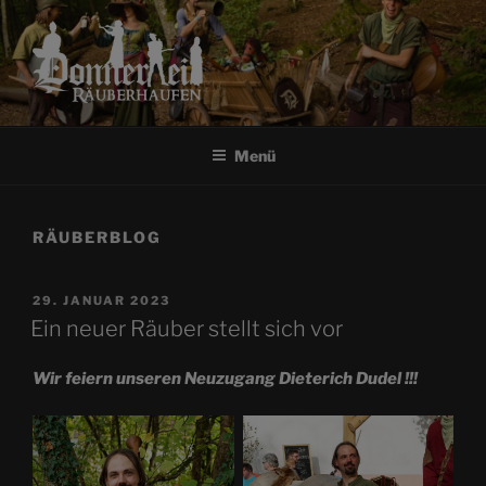
Zum
Inhalt
springen
RÄUBERHAUFEN
DONNERKEIL
Menü
RÄUBERBLOG
VERÖFFENTLICHT
29. JANUAR 2023
AM
Ein neuer Räuber stellt sich vor
Wir feiern unseren Neuzugang Dieterich Dudel !!!